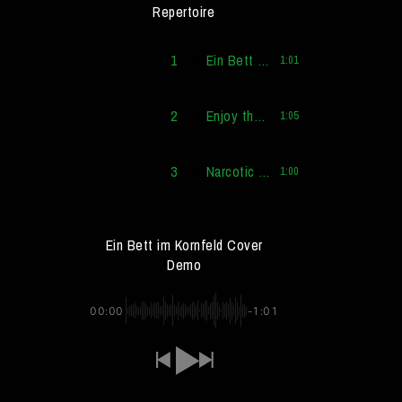
Repertoire
1
Ein Bett im Kornfeld Cover Demo
1:01
2
Enjoy the Silence Cover Demo
1:05
3
Narcotic Cover Demo
1:00
Ein Bett im Kornfeld Cover
Demo
00:00
-1:01