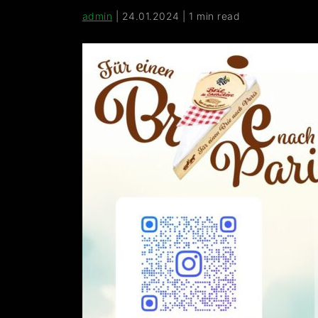
admin
|
24.01.2024
|
1 min read