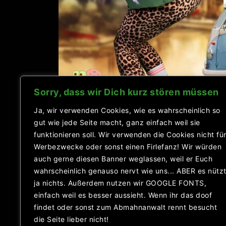
Sorry, dass wir Dich kurz stören müssen
Datum:
10.02.2024
E
Ja, wir verwenden Cookies, wie es wahrscheinlich so
w
Uhrzeit:
19:00 - 23:00
gut wie jede Seite macht, ganz einfach weil sie
d
Ort:
OKG Neugersdorf
funktionieren soll. Wir verwenden die Cookies nicht fü
Weitere Informationen
Werbezwecke oder sonst einen Firlefanz! Wir würden
auch gerne diesen Banner weglassen, weil er Euch
Categories:
wahrscheinlich genauso nervt wie uns... ABER es nütz
ja nichts. Außerdem nutzen wir GOOGLE FONTS,
Beitragsnavigation
←
Nubbernball
einfach weil es besser aussieht. Wenn ihr das doof
findet oder sonst zum Abmahnanwalt rennt besucht
die Seite lieber nicht!