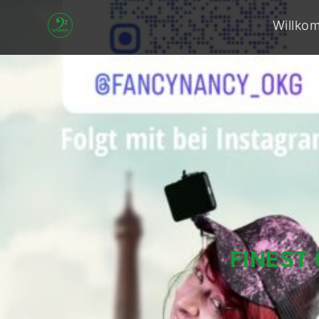
2
Willko
Generations
Band
FINEST