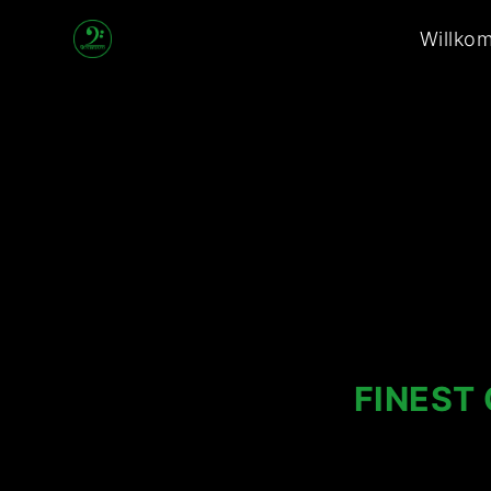
2
Willko
Generations
Band
FINEST