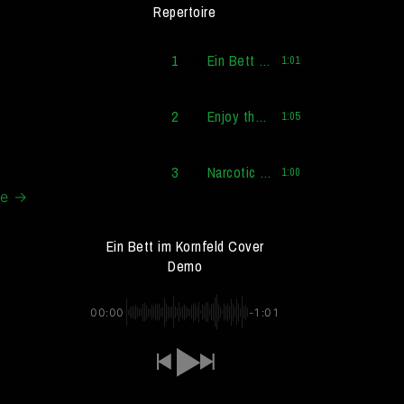
Repertoire
1
Ein Bett im Kornfeld Cover Demo
1:01
2
Enjoy the Silence Cover Demo
1:05
3
Narcotic Cover Demo
1:00
de
→
Ein Bett im Kornfeld Cover
Demo
00:00
-1:01