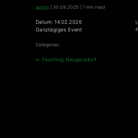
admin
|
30.09.2025
|
1 min read
Datum:
14.02.2026
U
d
Ganztägiges Event
Categories:
Beitragsnavigation
←
Fasching Neugersdorf