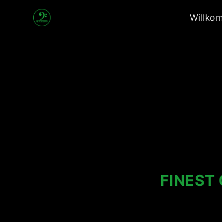
2
Willko
Generations
Band
FINEST