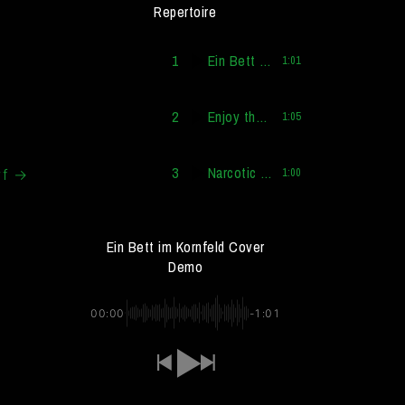
Repertoire
1
Ein Bett im Kornfeld Cover Demo
1:01
2
Enjoy the Silence Cover Demo
1:05
3
Narcotic Cover Demo
rf
→
1:00
Ein Bett im Kornfeld Cover
Demo
00:00
-1:01