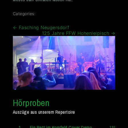
Categories:
Beitragsnavigation
←
Fasching Neugersdorf
125 Jahre FFW Hohenleipisch
→
Hörproben
Auszüge aus unserem Repertoire
1
Ein Bett im Kornfeld Cover Demo
1:01